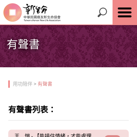
有聲書
用功陪伴
>
有聲書
有聲書列表：
王 愷 - 【能接住情緒，才能處理