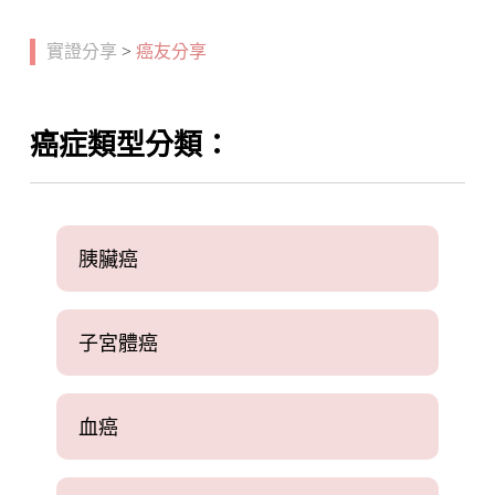
實證分享
>
癌友分享
癌症類型分類：
胰臟癌
子宮體癌
血癌