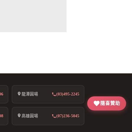
96
龍潭圓場
(03)495-2245
隨喜贊助
98
高雄圓場
(07)236-5045