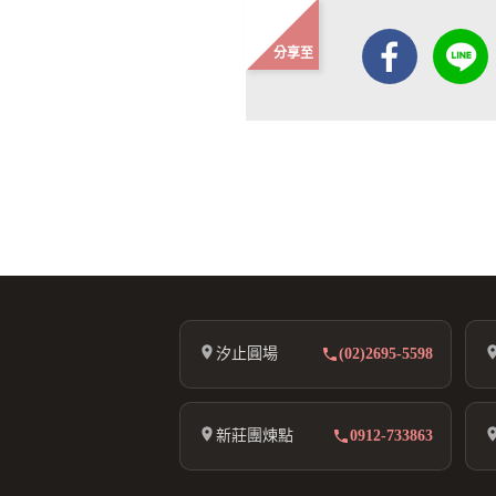
分享至
汐止圓場
(02)2695-5598
新莊團煉點
0912-733863