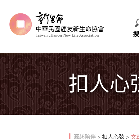
中華民國癌友新生命協會
Taiwan cHancer New Life Association
扣人心
源起陪伴
>
扣人心弦
>
文