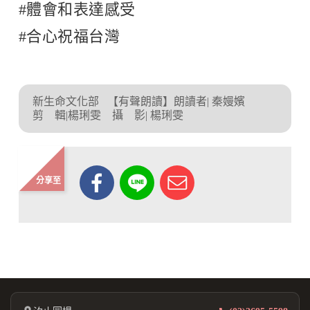
#體會和表達感受
#合心祝福台灣
新生命文化部
【有聲朗讀】朗讀者| 秦嫚嬪
剪 輯|楊琍雯 攝 影| 楊琍雯
分享至