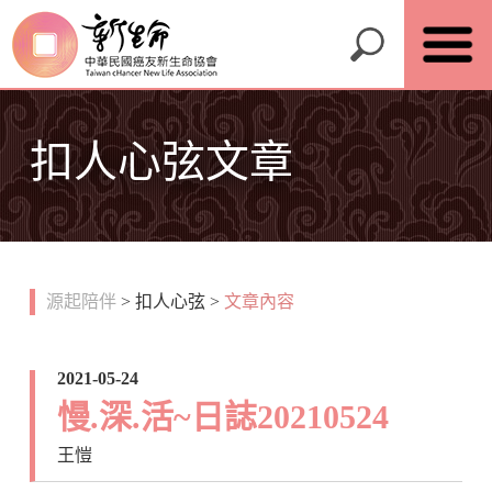
扣人心弦文章
源起陪伴
>
扣人心弦
>
文章內容
2021-05-24
慢.深.活~日誌20210524
王愷