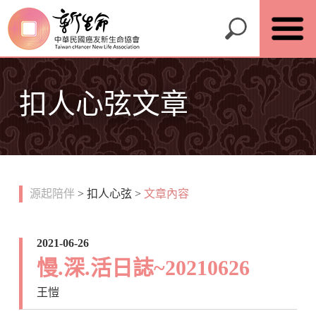
扣人心弦文章
源起陪伴
>
扣人心弦
>
文章內容
2021-06-26
慢.深.活日誌~20210626
王愷