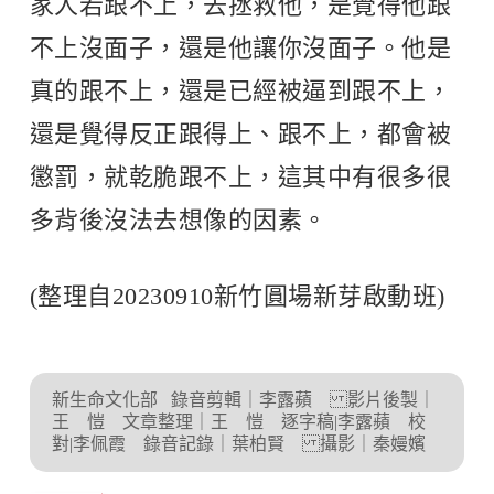
家人若跟不上，去拯救他，是覺得他跟
不上沒面子，還是他讓你沒面子。他是
真的跟不上，還是已經被逼到跟不上，
還是覺得反正跟得上、跟不上，都會被
懲罰，就乾脆跟不上，這其中有很多很
多背後沒法去想像的因素。
(整理自20230910新竹圓場新芽啟動班)
新生命文化部
錄音剪輯｜李露蘋 影片後製｜
王 愷 文章整理｜王 愷 逐字稿|李露蘋 校
對|李佩霞 錄音記錄｜葉柏賢 攝影｜秦嫚嬪