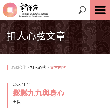
扣人心弦文章
源起陪伴
>
扣人心弦
>
文章內容
2023-11-14
鬆鬆九九與身心
王愷