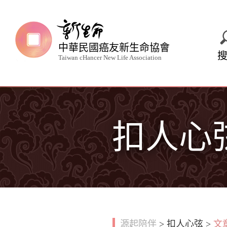
中華民國癌友新生命協會
Taiwan cHancer New Life Association
扣人心
源起陪伴
>
扣人心弦
>
文