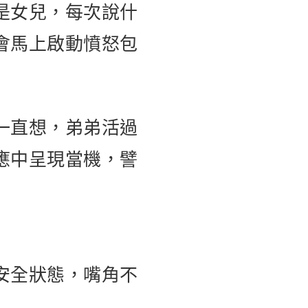
是女兒，每次說什
會馬上啟動憤怒包
一直想，弟弟活過
應中呈現當機，譬
安全狀態，嘴角不