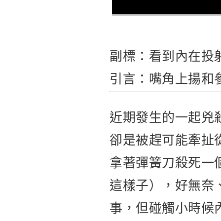
副標：看到內在投
引言：嘴角上揚和
近期發生的一起兇
卻是被趕可能牽扯
拿著彈簧刀殺死一
這樣子），好無奈
事，但碰觸小時候