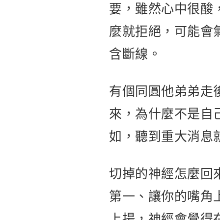
要，雖然心中很酸
麼就拒絕，可能會
含斷線。
有個同圓他弟弟走
來，為什麼不是自
如，聽到重大消息
切掉的神經怎麼回
第一、讓你的嘴角
上揚，神經會覺得