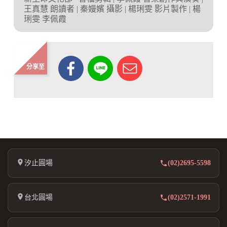
王真慧 朗讀者 | 秦嫚嬪 攝影 | 楊琍雯 影片製作 | 楊
琍雯 李佩霞
分享至
汐止圓場
(02)2695-5598
台北圓場
(02)2571-1991