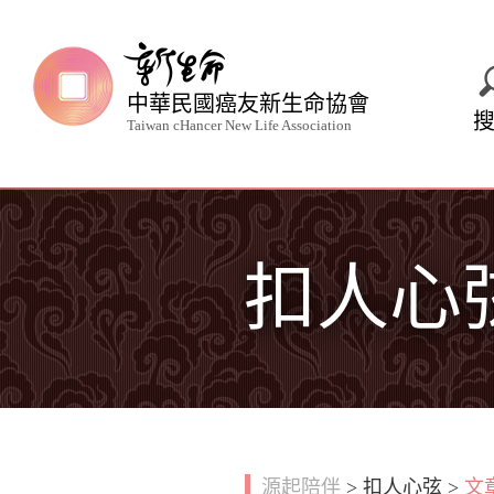
中華民國癌友新生命協會
Taiwan cHancer New Life Association
扣人心
源起陪伴
>
扣人心弦
>
文