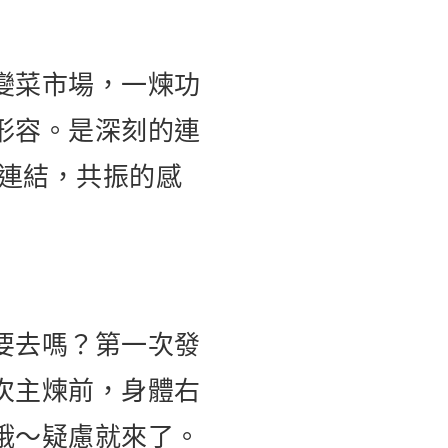
變菜市場，一煉功
形容。是深刻的連
的連結，共振的感
要去嗎？第一次發
次主煉前，身體右
哦～疑慮就來了。