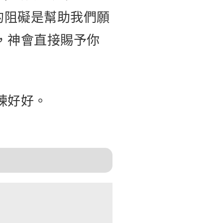
的阻礙是幫助我們願
，神會直接賜予你
煉好好。