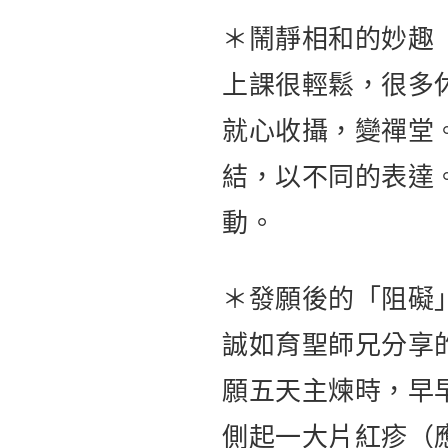
＊鬧靜相和的妙趣
上課很輕鬆，很多
就心收攝，變禪堂
結，以不同的表達
動。
＊發願後的「阻礙
誠如育聖師兄分享
願五天主煉時，早
側起一大片紅疹（