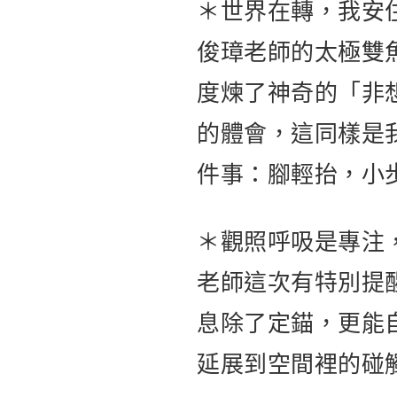
＊世界在轉，我安
俊璋老師的太極雙
度煉了神奇的「非
的體會，這同樣是
件事：腳輕抬，小
＊觀照呼吸是專注
老師這次有特別提
息除了定錨，更能
延展到空間裡的碰