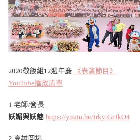
2020敬飯組12週年慶
《表演節目》
YouTube播放清單
1 老師/營長
妖媚與妖魅
https://youtu.be/IrkyiGrJkO4
2 高雄圓場