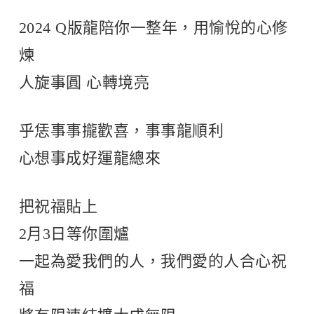
2024 Q版龍陪你一整年，用愉悅的心修
煉
人旋事圓 心轉境亮
乎恁事事攏歡喜，事事龍順利
心想事成好運龍總來
把祝福貼上
2月3日等你圍爐
一起為愛我們的人，我們愛的人合心祝
福