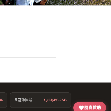
96
龍潭圓場
(03)495-2245
隨喜贊助