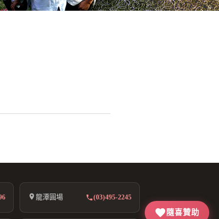
96
龍潭圓場
(03)495-2245
隨喜贊助