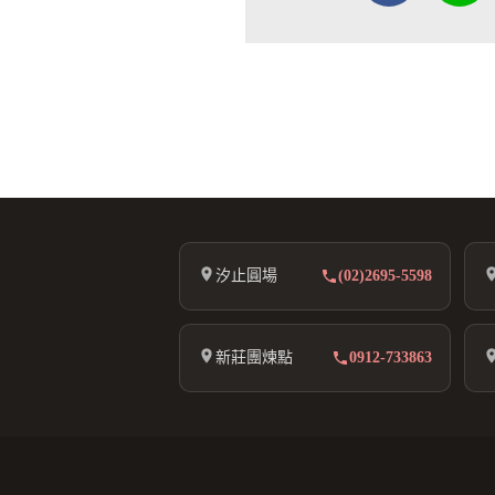
汐止圓場
(02)2695-5598
新莊團煉點
0912-733863