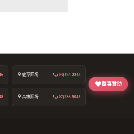
96
龍潭圓場
(03)495-2245
隨喜贊助
98
高雄圓場
(07)236-5045