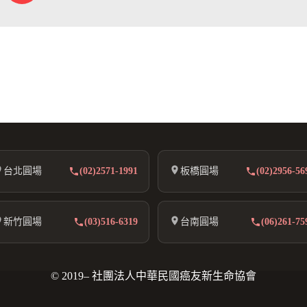
台北圓場
(02)2571-1991
板橋圓場
(02)2956-56
新竹圓場
(03)516-6319
台南圓場
(06)261-75
© 2019– 社團法人中華民國癌友新生命協會