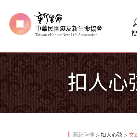
中華民國癌友新生命協會
Taiwan cHancer New Life Association
扣人心
源起陪伴
>
扣人心弦
>
文