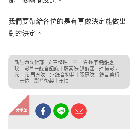
那一霎瞬間反應。
我們要帶給各位的是有事做決定能做出
對的決定。
新生命文化部
文章整理｜王 愷 逐字稿|張惠
玟 影片－錄音記錄｜蘇素珠 洪詩涵 攝影：
元 元 周宥汝 錄音初剪｜張惠玟 錄音剪輯
｜王愷 影片後製｜王愷
分享至