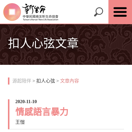
扣人心弦文章
源起陪伴
>
扣人心弦
>
文章內容
2020-11-10
情感語言暴力
王愷