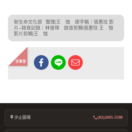
新生命文化部
整理|王 愷 逐字稿｜張惠玟 影
片--錄音記錄｜林俊璋 錄音剪輯|張惠玟 王 愷
影片剪輯|王 愷
分享至
汐止圓場
(02)2695-5598