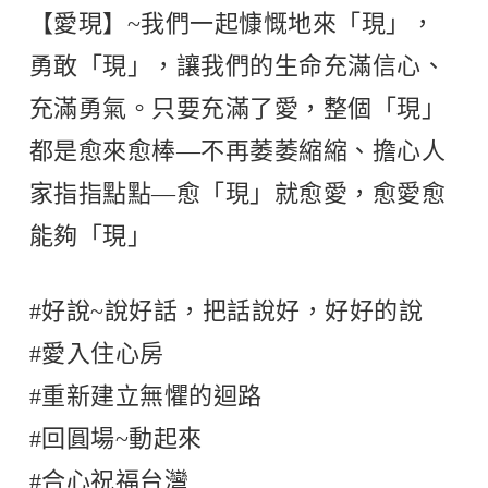
【愛現】~我們一起慷慨地來「現」，
勇敢「現」，讓我們的生命充滿信心、
充滿勇氣。只要充滿了愛，整個「現」
都是愈來愈棒—不再萎萎縮縮、擔心人
家指指點點—愈「現」就愈愛，愈愛愈
能夠「現」
#好說~說好話，把話說好，好好的說
#愛入住心房
#重新建立無懼的迴路
#回圓場~動起來
#合心祝福台灣