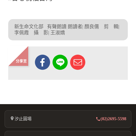
新生命文化部
有聲朗讀 朗讀者| 顏良儒 剪 輯|
李佩霞 攝 影| 王淑嬌
分享至
汐止圓場
(02)2695-5598