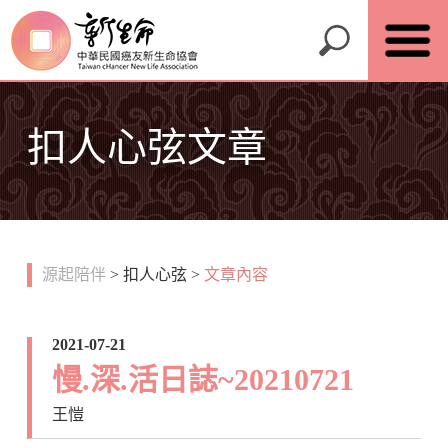
扣人心弦文章
源起陪伴
>
扣人心弦
>
文章內容
2021-07-21
慢.深.活日誌~20210721
王愷