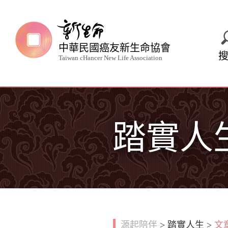
中華民國癌友新生命協會
Taiwan cHancer New Life Association
踏實人
源起陪伴
>
踏實人生
>
文