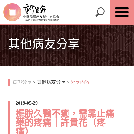
其他病友分享
實證分享
>
其他病友分享
>
分享內容
2019-05-29
擺脫久醫不癒，需靠止痛
藥的疼痛｜許貴花（疼
痛）