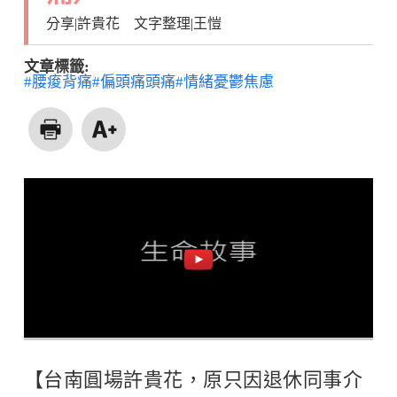
分享|許貴花 文字整理|王愷
文章標籤:
#腰痠背痛
#偏頭痛頭痛
#情緒憂鬱焦慮
【台南圓場許貴花，原只因退休同事介