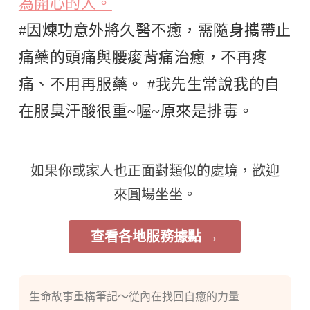
為開心的人。
#因煉功意外將久醫不癒，需隨身攜帶止
痛藥的頭痛與腰痠背痛治癒，不再疼
痛、不用再服藥。 #我先生常說我的自
在服臭汗酸很重~喔~原來是排毒。
如果你或家人也正面對類似的處境，歡迎
來圓場坐坐。
查看各地服務據點 →
生命故事重構筆記～從內在找回自癒的力量