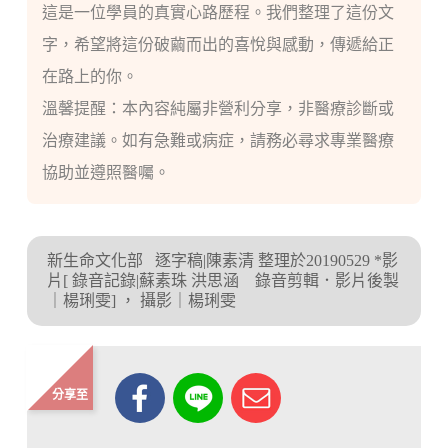
這是一位學員的真實心路歷程。我們整理了這份文
字，希望將這份破繭而出的喜悅與感動，傳遞給正
在路上的你。
溫馨提醒：本內容純屬非營利分享，非醫療診斷或
治療建議。如有急難或病症，請務必尋求專業醫療
協助並遵照醫囑。
新生命文化部
逐字稿|陳素清 整理於20190529 *影
片[ 錄音記錄|蘇素珠 洪思涵 錄音剪輯．影片後製
｜楊琍雯]
，
攝影｜楊琍雯
分享至