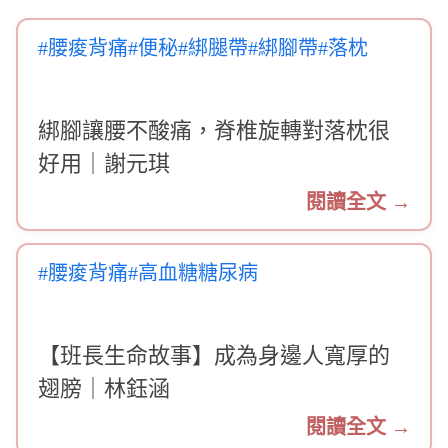
#腰痠背痛
#便秘
#綁腿帶
#綁腳帶
#落枕
綁腳讓腰不酸痛，脊椎旋轉對落枕很
好用｜謝元琪
閱讀全文 →
#腰痠背痛
#高血糖糖尿病
【班長生命故事】成為身邊人寬厚的
翅膀｜林鈺涵
閱讀全文 →