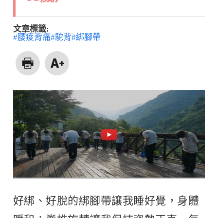
文章標籤:
#腰痠背痛
#駝背
#綁腳帶
好綁、好脫的綁腳帶讓我睡好覺，身體