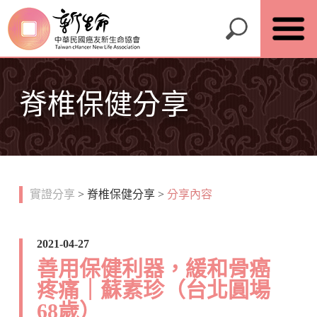
脊椎保健分享
實證分享
>
脊椎保健分享
>
分享內容
2021-04-27
善用保健利器，緩和骨癌
疼痛｜蘇素珍（台北圓場
68歲）