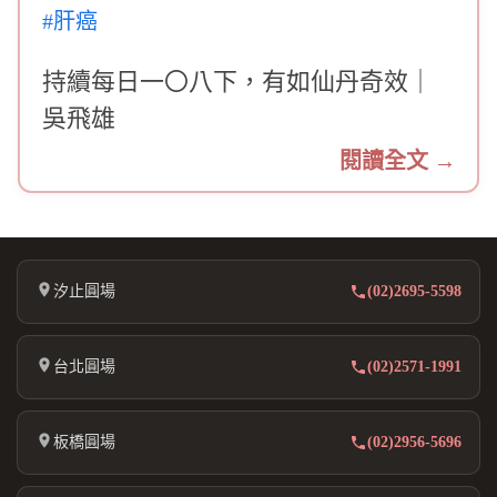
#肝癌
持續每日一〇八下，有如仙丹奇效｜
吳飛雄
閱讀全文 →
汐止圓場
(02)2695-5598
台北圓場
(02)2571-1991
板橋圓場
(02)2956-5696