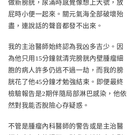
做新膀胱，尿滿時感覺像想上大號，放
屁時小便一起來。關元氣海全部破壞殆
盡，連說話的聲音都發不出來。
我的主治醫師始終認為我凶多吉少。因
為他只用15分鐘就清完膀胱內壁腫瘤細
胞的病人許多仍逃不過一劫，而我的膀
胱花了他45分鐘才勉強結束。即便最終
檢驗報告是2期伴隨局部淋巴感染，他依
然對我能否脫險心存疑惑。
不管是腫瘤內科醫師的警告或是主治醫