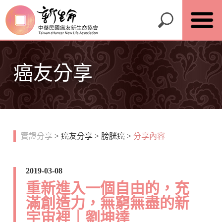
癌友分享
實證分享
>
癌友分享
>
膀胱癌
>
分享內容
2019-03-08
重新進入一個自由的，充
滿創造力，無窮無盡的新
宇宙裡｜劉坤達