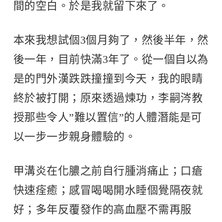
間的空白。於是我就留下來了。
本來我想試個3個月夠了，然後半年，然
後一年，目前快滿3年了。從一個自以為
是的門外漢跌跌撞撞到今天，我的眼睛
終於被打開；原來透過煉功，李嗣涔教
授那些令人”難以置信”的人體潛能是可
以一步一步親身體驗的。
甲溝炎在化膿之前自行腫消痛止；口瘡
快速痊癒；感冒喝喝開水睡個覺隔夜就
好；多年反覆發作的高血壓不需再服