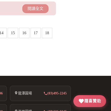
閱讀全文
14
15
16
17
18
96
龍潭圓場
(03)495-2245
隨喜贊助