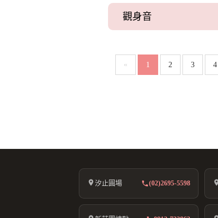
觀身音
«
1
2
3
4
汐止圓場
(02)2695-5598