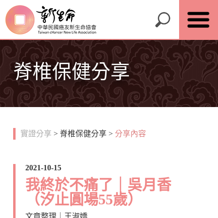
脊椎保健分享
實證分享
>
脊椎保健分享
>
分享內容
2021-10-15
我終於不痛了｜吳月香
（汐止圓場55歲）
文章整理｜王淑嬌