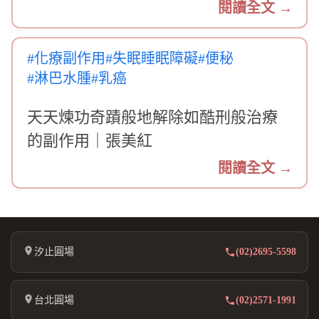
閱讀全文 →
#化療副作用
#失眠睡眠障礙
#便秘
#淋巴水腫
#乳癌
天天煉功奇蹟般地解除如酷刑般治療
的副作用｜張美紅
閱讀全文 →
汐止圓場
(02)2695-5598
台北圓場
(02)2571-1991