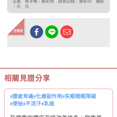
玉嵐 逐字稿｜鄭彩怡 錄音記錄｜鄭彩印 攝影
｜元 元
分享至
相關見證分享
#腰痠背痛
#化療副作用
#失眠睡眠障礙
#便秘
#不流汗
#乳癌