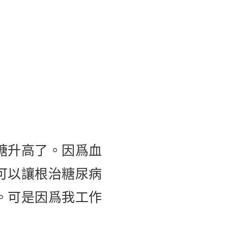
糖升高了。因爲血
可以讓根治糖尿病
。可是因爲我工作