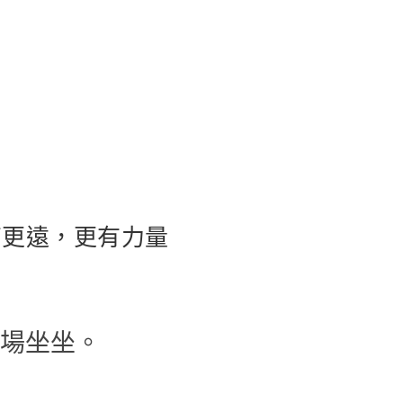
高更遠，更有力量
場坐坐。