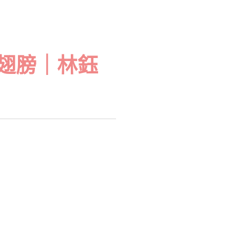
翅膀｜林鈺