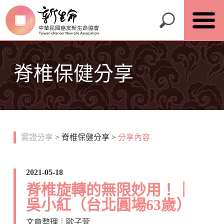
脊椎保健分享
實證分享
>
脊椎保健分享
>
分享內容
2021-05-18
脊椎旋轉的無限妙用！｜
吳小紅（台北圓場63歲）
文章整理｜歐子萱