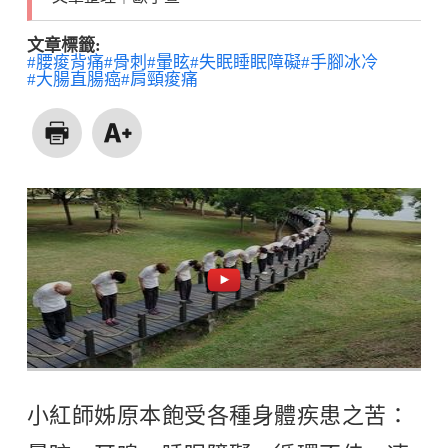
文章標籤:
#腰痠背痛
#骨刺
#暈眩
#失眠睡眠障礙
#手腳冰冷
#大腸直腸癌
#肩頸痠痛
小紅師姊原本飽受各種身體疾患之苦：