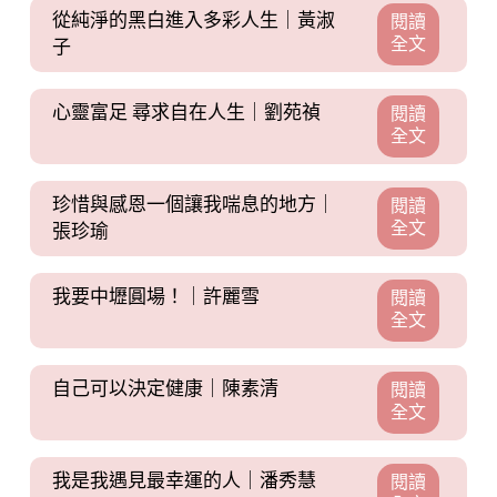
從純淨的黑白進入多彩人生｜黃淑
閱讀
全文
子
心靈富足 尋求自在人生｜劉苑禎
閱讀
全文
珍惜與感恩一個讓我喘息的地方｜
閱讀
全文
張珍瑜
我要中壢圓場！｜許麗雪
閱讀
全文
自己可以決定健康｜陳素清
閱讀
全文
我是我遇見最幸運的人｜潘秀慧
閱讀