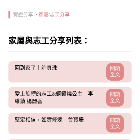
實證分享
>
家屬/志工分享
家屬與志工分享列表：
回到家了｜許真珠
閱讀
全文
愛上旋轉的志工&銅鑼燒公主｜李
閱讀
全文
維鎮 楊麗香
堅定相信，如實修煉｜曾寶珊
閱讀
全文