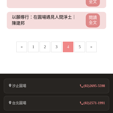
全文
以願導行：在圓場遇見人間淨土｜
閱讀
全文
陳建邦
«
1
2
3
4
5
»
汐止圓場
(02)2695-5598
台北圓場
(02)2571-1991